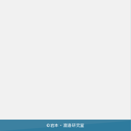
©︎岩本・渡邉研究室