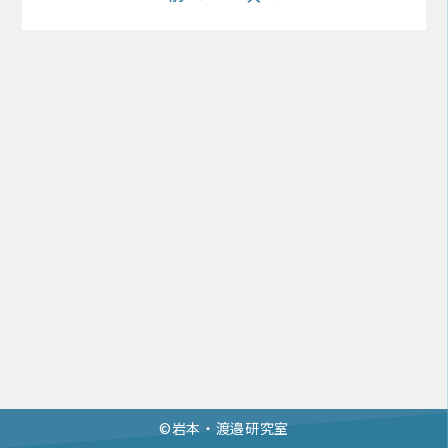
©︎岩本・渡邉研究室