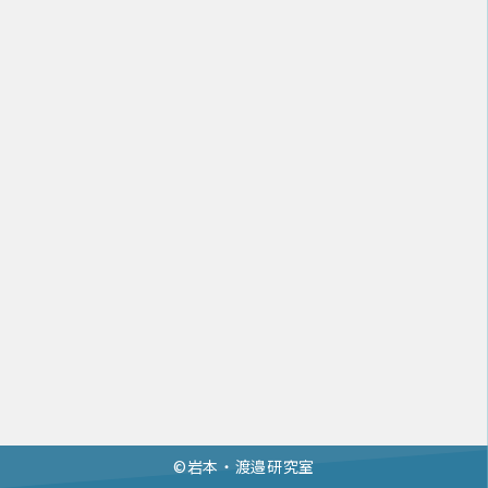
©︎岩本・渡邉研究室