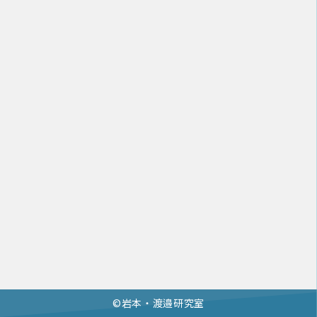
©︎岩本・渡邉研究室