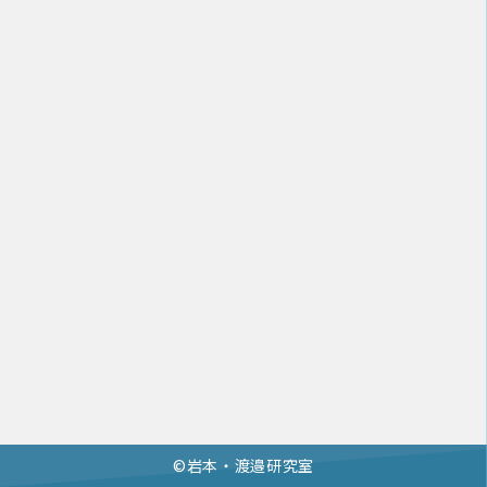
©︎岩本・渡邉研究室