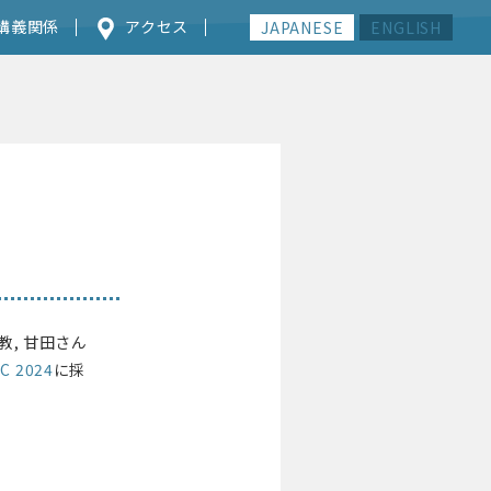
講義関係
アクセス
JAPANESE
ENGLISH
教, 甘田さん
C 2024
に採