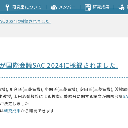
研究室について
メンバー
研究成果
C 2024に採録されました.
コンセプト
本研究室を志望される方へ
が国際会議SAC 2024に採録されました.
機), 川合氏(三菱電機), 小関氏(三菱電機), 安田氏(三菱電機), 渡邉助
, 岩本教授, 太田名誉教授による検索可能暗号に関する論文が国際会議
SA
が決定しました．
は
研究成果
から確認できます．