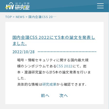
国内会議CSS 2022にて5本の論文を発表しました.
TOP
NEWS
国内会議CSS 2022にて5本の論文を発表し
ました.
2022/10/28
暗号・情報セキュリティに関する国内最大規
模のシンポジウムである
CSS 2022
にて，岩
本・渡邉研究室から計5本の論文発表を行いま
した．
具体的な情報は
研究成果
から確認できます．
前へ
次へ