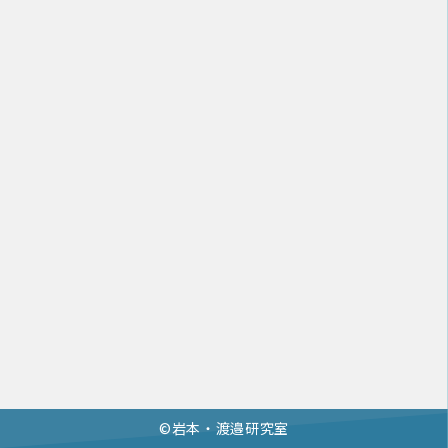
©︎岩本・渡邉研究室