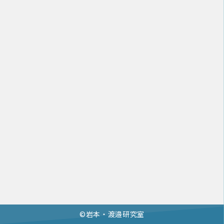
©︎岩本・渡邉研究室