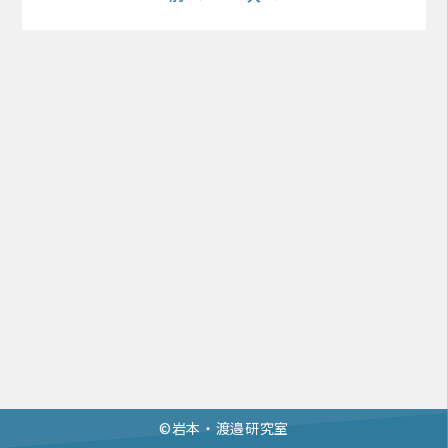
©︎岩本・渡邉研究室