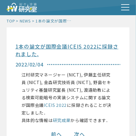
1本の論文が国際会議ICEIS 2022に採録されました.
TOP
NEWS
1本の論文が国際会議ICEIS 2022に採録さ
れました.
2022/02/04
江村研究マネージャー (NICT), 伊藤主任研究
員 (NICT), 金森研究技術員 (NICT), 野島セキ
ュリティ基盤研究室長 (NICT), 渡邉助教によ
る検索可能暗号の実装システムに関する論文
が国際会議
ICEIS 2022
に採録されることが決
定しました．
具体的な情報は
研究成果
から確認できます．
前へ
次へ