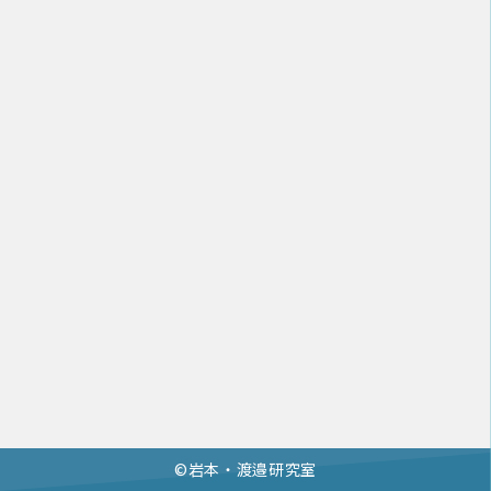
©︎岩本・渡邉研究室