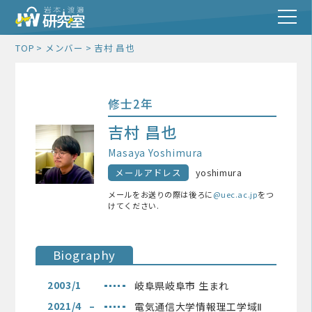
TOP
メンバー
吉村 昌也
修士2年
吉村 昌也
Masaya Yoshimura
メールアドレス
yoshimura
メールをお送りの際は後ろに
@uec.ac.jp
をつ
けてください.
Biography
2003/1
岐阜県岐阜市 生まれ
2021/4 –
電気通信大学情報理工学域Ⅱ