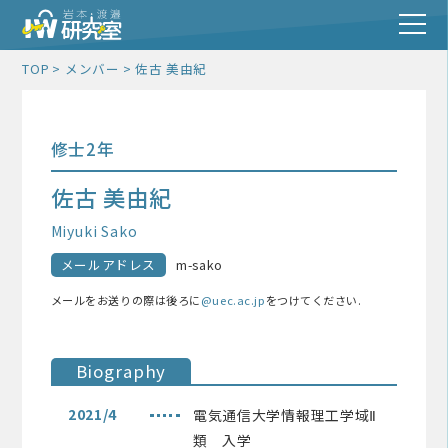
TOP
メンバー
佐古 美由紀
修士2年
佐古 美由紀
Miyuki Sako
メールアドレス
m-sako
メールをお送りの際は後ろに
@uec.ac.jp
をつけてください.
Biography
2021/4
電気通信大学情報理工学域Ⅱ
類 入学