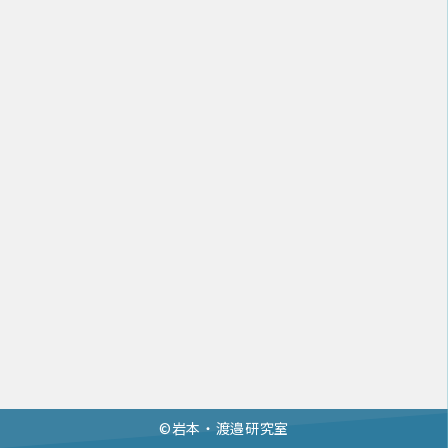
©︎岩本・渡邉研究室