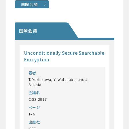
国際会議
国際会議
Unconditionally Secure Searchable
Encryption
著者
T. Yoshizawa, Y. Watanabe, and J.
Shikata
会議名
CISS 2017
ページ
1–6
出版社
IEEE