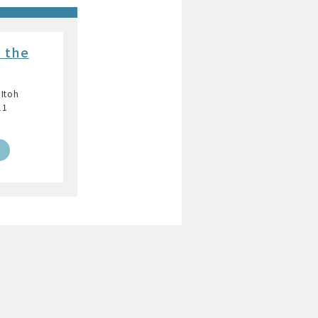
 the
 Itoh
11