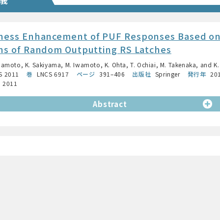
ness Enhancement of PUF Responses Based on
ns of Random Outputting RS Latches
amoto, K. Sakiyama, M. Iwamoto, K. Ohta, T. Ochiai, M. Takenaka, and K.
S 2011
巻
LNCS 6917
ページ
391–406
出版社
Springer
発行年
20
, 2011
Abstract