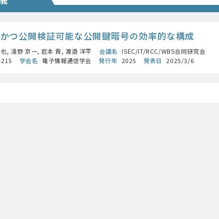
全かつ公開検証可能な公開鍵暗号の効率的な構成
也, 淺野 京一, 岩本 貢, 渡邉 洋平
会議名
ISEC/IT/RCC/WBS合同研究会
–215
学会名
電子情報通信学会
発行年
2025
発表日
2025/3/6