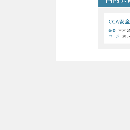
CCA安
著者
吉村 昌
ページ
208