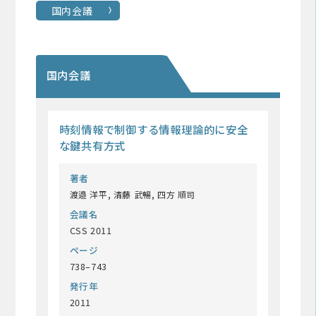
国内会議
国内会議
時刻情報で制御する情報理論的に安全
な鍵共有方式
著者
渡邉 洋平, 清藤 武暢, 四方 順司
会議名
CSS 2011
ページ
738–743
発行年
2011