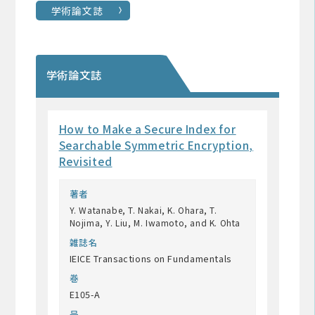
学術論文誌
学術論文誌
How to Make a Secure Index for
Searchable Symmetric Encryption,
Revisited
著者
Y. Watanabe, T. Nakai, K. Ohara, T.
Nojima, Y. Liu, M. Iwamoto, and K. Ohta
雑誌名
IEICE Transactions on Fundamentals
巻
E105-A
号