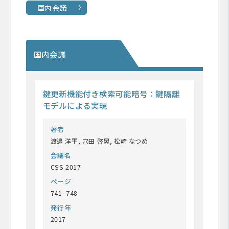
国内会議
国内会議
鍵更新機能付き検索可能暗号：鍵隔離
モデルによる実現
著者
渡邉 洋平, 穴田 啓晃, 松崎 なつめ
会議名
CSS 2017
ページ
741–748
発行年
2017