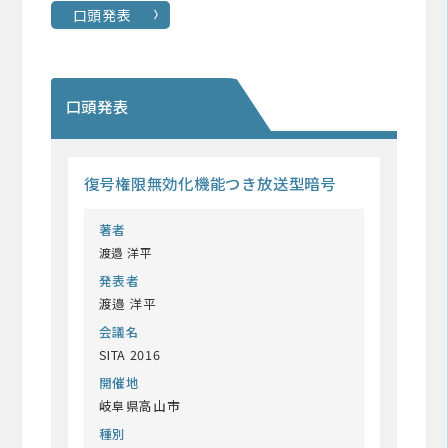
口頭発表
口頭発表
復号権限無効化機能つき放送型暗号
著者
渡邉 洋平
発表者
渡邉 洋平
会議名
SITA 2016
開催地
岐阜県高山市
種別