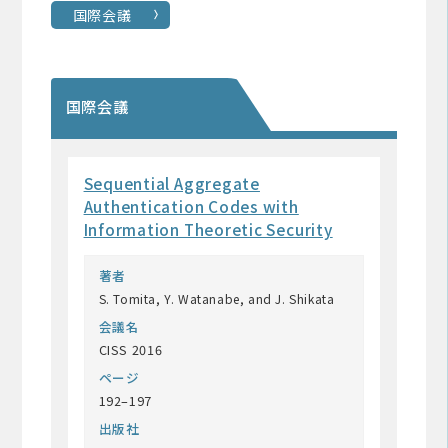
国際会議
国際会議
Sequential Aggregate
Authentication Codes with
Information Theoretic Security
著者
S. Tomita, Y. Watanabe, and J. Shikata
会議名
CISS 2016
ページ
192–197
出版社