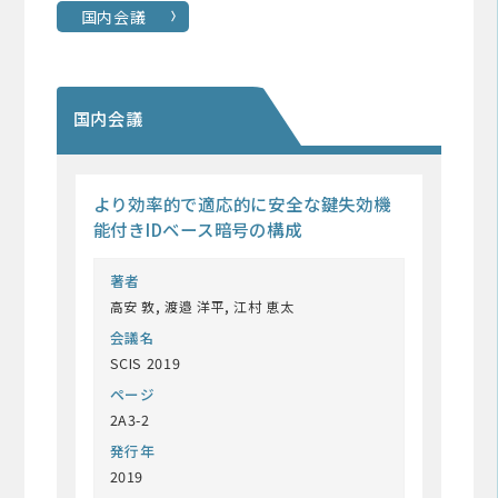
国内会議
国内会議
より効率的で適応的に安全な鍵失効機
能付きIDベース暗号の構成
著者
高安 敦, 渡邉 洋平, 江村 恵太
会議名
SCIS 2019
ページ
2A3-2
発行年
2019