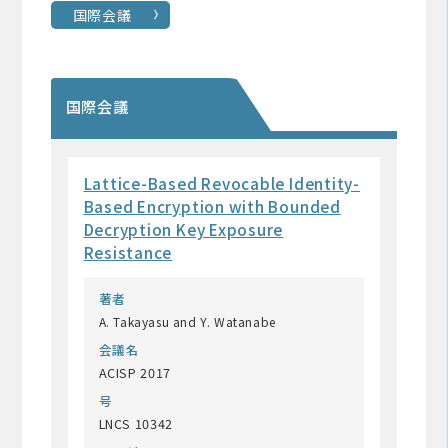
国際会議
国際会議
Lattice-Based Revocable Identity-
Based Encryption with Bounded
Decryption Key Exposure
Resistance
著者
A. Takayasu and Y. Watanabe
会議名
ACISP 2017
号
LNCS 10342