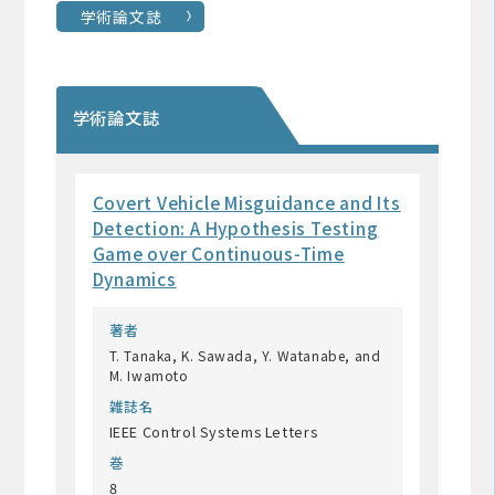
学術論文誌
学術論文誌
Covert Vehicle Misguidance and Its
Detection: A Hypothesis Testing
Game over Continuous-Time
Dynamics
著者
T. Tanaka, K. Sawada, Y. Watanabe, and
M. Iwamoto
雑誌名
IEEE Control Systems Letters
巻
8