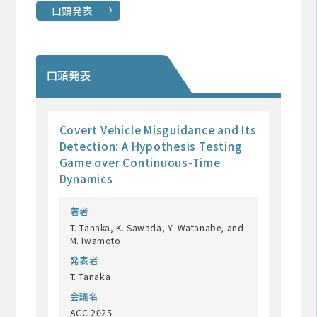
口頭発表
口頭発表
Covert Vehicle Misguidance and Its
Detection: A Hypothesis Testing
Game over Continuous-Time
Dynamics
著者
T. Tanaka, K. Sawada, Y. Watanabe, and
M. Iwamoto
発表者
T. Tanaka
会議名
ACC 2025