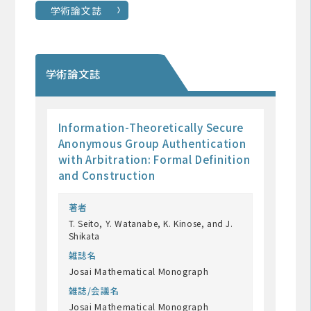
学術論文誌
学術論文誌
Information-Theoretically Secure
Anonymous Group Authentication
with Arbitration: Formal Definition
and Construction
著者
T. Seito, Y. Watanabe, K. Kinose, and J.
Shikata
雑誌名
Josai Mathematical Monograph
雑誌/会議名
Josai Mathematical Monograph