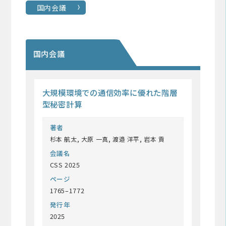
国内会議
国内会議
大規模環境での通信効率に優れた階層
型秘密計算
著者
杉本 航太, 大原 一真, 渡邉 洋平, 岩本 貢
会議名
CSS 2025
ページ
1765–1772
発行年
2025