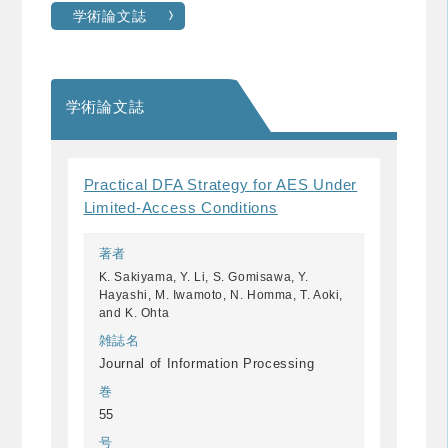
学術論文誌
学術論文誌
Practical DFA Strategy for AES Under
Limited-Access Conditions
著者
K. Sakiyama, Y. Li, S. Gomisawa, Y.
Hayashi, M. Iwamoto, N. Homma, T. Aoki,
and K. Ohta
雑誌名
Journal of Information Processing
巻
55
号