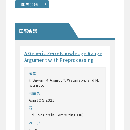
国際会議
国際会議
A Generic Zero-Knowledge Range
Argument with Preprocessing
著者
Y. Sawai, K. Asano, Y. Watanabe, and M.
Iwamoto
会議名
AsiaJCIS 2025
巻
EPiC Series in Computing 106
ページ
1–15