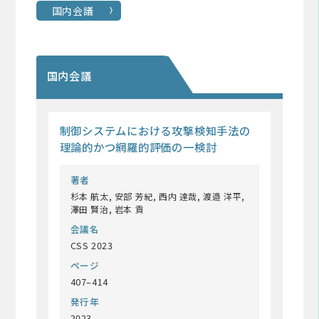
国内会議
国内会議
制御システムにおける攻撃検知手法の
理論的かつ網羅的評価の一検討
著者
杉本 航太, 安部 芳紀, 西内 達哉, 渡邉 洋平,
澤田 賢治, 岩本 貢
会議名
CSS 2023
ページ
407–414
発行年
2023