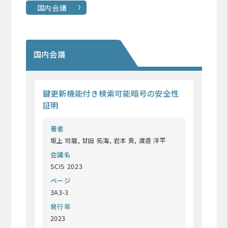
国内会議
国内会議
鍵更新機能付き検索可能暗号の安全性
証明
著者
坂上 司龍, 甘田 拓海, 岩本 貢, 渡邉 洋平
会議名
SCIS 2023
ページ
3A3-3
発行年
2023