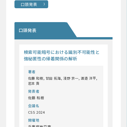
口頭発表
口頭発表
検索可能暗号における識別不可能性と
強秘匿性の帰着関係の解析
著者
佐藤 和樹, 甘田 拓海, 淺野 京一, 渡邉 洋平,
岩本 貢
発表者
佐藤 和樹
会議名
CSS 2024
開催地
兵庫県神戸市