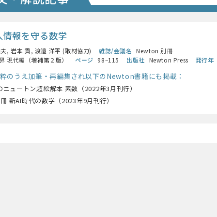
人情報を守る数学
夫, 岩本 貢, 渡邉 洋平 (取材協力)
雑誌/会議名
Newton 別冊
界 現代編（増補第２版）
ページ
98–115
出版社
Newton Press
発行年
粋のうえ加筆・再編集され以下のNewton書籍にも掲載：
のニュートン超絵解本 素数（2022年3月刊行）
n別冊 新AI時代の数学（2023年9月刊行）