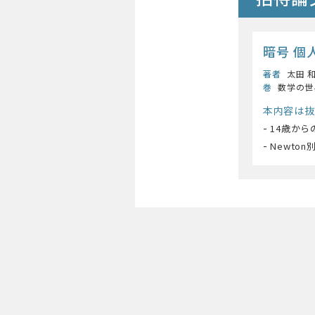
暗号 個
著者
太田 和
巻
数学の世
本内容は抜
-
14歳から
-
Newto