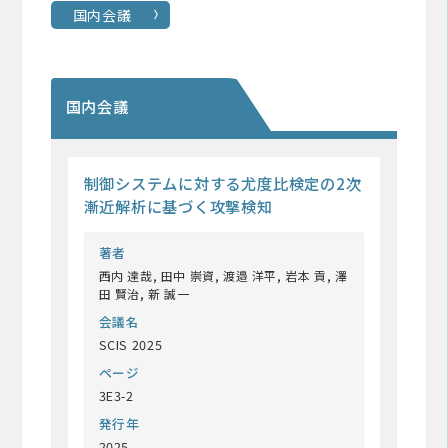
国内会議
国内会議
制御システムに対する尤度比検定の2次
漸近解析に基づく攻撃検知
著者
西内 達哉, 田中 崇資, 渡邉 洋平, 岩本 貢, 澤
田 賢治, 新 誠一
会議名
SCIS 2025
ページ
3E3-2
発行年
2025