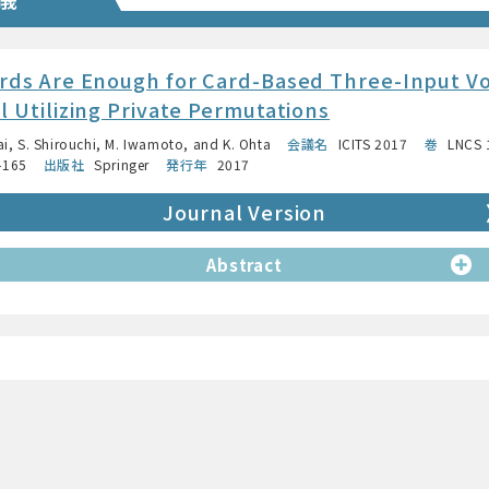
rds Are Enough for Card-Based Three-Input V
l Utilizing Private Permutations
ai, S. Shirouchi, M. Iwamoto, and K. Ohta
会議名
ICITS 2017
巻
LNCS 
–165
出版社
Springer
発行年
2017
Journal Version
Abstract