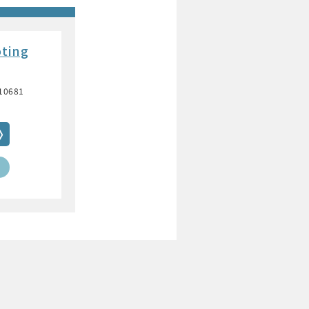
oting
10681