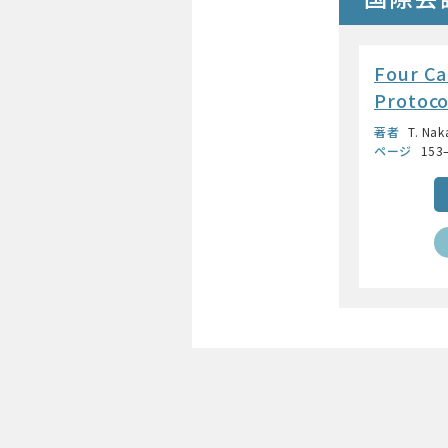
Four Ca
Protoco
著者
T. Nak
ページ
153