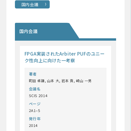
国内会議
国内会議
FPGA実装されたArbiter PUFのユニー
ク性向上に向けた一考察
著者
町田 卓謙, 山本 大, 岩本 貢, 崎山 一男
会議名
SCIS 2014
ページ
2A1–5
発行年
2014