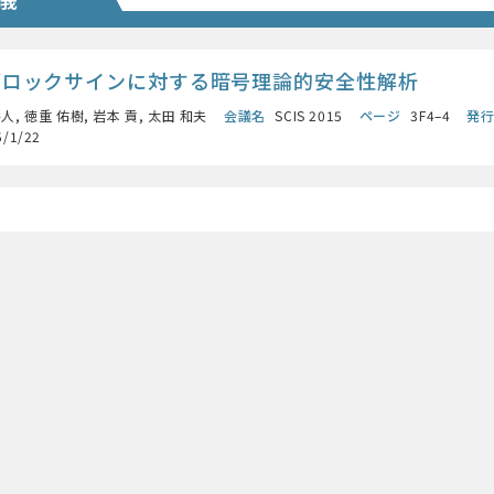
ブロックサインに対する暗号理論的安全性解析
人, 徳重 佑樹, 岩本 貢, 太田 和夫
会議名
SCIS 2015
ページ
3F4–4
発
5/1/22