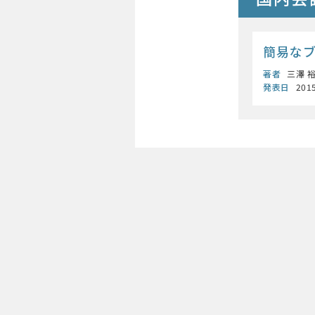
簡易な
著者
三澤 裕
発表日
201