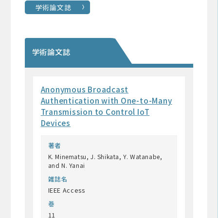
学術論文誌
学術論文誌
Anonymous Broadcast
Authentication with One-to-Many
Transmission to Control IoT
Devices
著者
K. Minematsu, J. Shikata, Y. Watanabe,
and N. Yanai
雑誌名
IEEE Access
巻
11