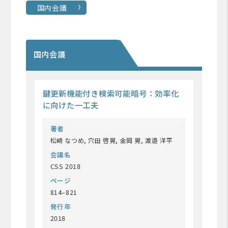
国内会議
国内会議
鍵更新機能付き検索可能暗号：効率化
に向けた一工夫
著者
松崎 なつめ, 穴田 啓晃, 金岡 晃, 渡邉 洋平
会議名
CSS 2018
ページ
814–821
発行年
2018