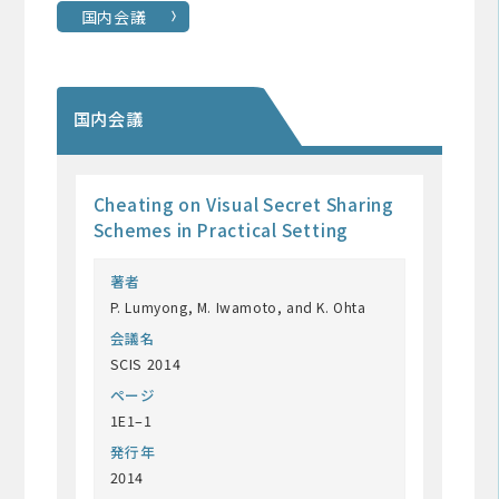
国内会議
国内会議
Cheating on Visual Secret Sharing
Schemes in Practical Setting
著者
P. Lumyong, M. Iwamoto, and K. Ohta
会議名
SCIS 2014
ページ
1E1–1
発行年
2014