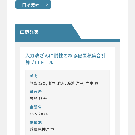
口頭発表
口頭発表
入力改ざんに耐性のある秘匿積集合計
算プロトコル
著者
笠島 悠吾, 杉本 航太, 渡邉 洋平, 岩本 貢
発表者
笠島 悠吾
会議名
CSS 2024
開催地
兵庫県神戸市