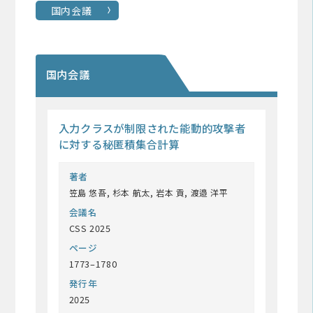
国内会議
国内会議
入力クラスが制限された能動的攻撃者
に対する秘匿積集合計算
著者
笠島 悠吾, 杉本 航太, 岩本 貢, 渡邉 洋平
会議名
CSS 2025
ページ
1773–1780
発行年
2025