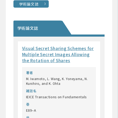
学術論文誌
学術論文誌
Visual Secret Sharing Schemes for
Multiple Secret Images Allowing
the Rotation of Shares
著者
M. Iwamoto, L. Wang, K. Yoneyama, N.
Kunihiro, and K. Ohta
雑誌名
IEICE Transactions on Fundamentals
巻
E89–A
号