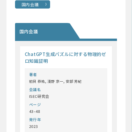
国内会議
国内会議
ChatGPT生成パズルに対する物理的ゼ
ロ知識証明
著者
初貝 恭祐, 淺野 京一, 安部 芳紀
会議名
ISEC研究会
ページ
43–48
発行年
2023