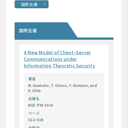
国際会議
国際会議
A New Model of Client–Server
Communications under
Information Theoretic Security
著者
M. Iwamoto, T. Omino, Y. Komano, and
K. Ohta
会議名
IEEE ITW 2014
ページ
512–516
出版社