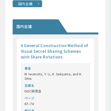
国内会議
国内会議
A General Construction Method of
Visual Secret Sharing Schemes
with Share Rotations
著者
M. Iwamoto, Y. Li, K. Sakiyama, and K.
Ohta
会議名
ISEC研究会
ページ
67–74
発行年