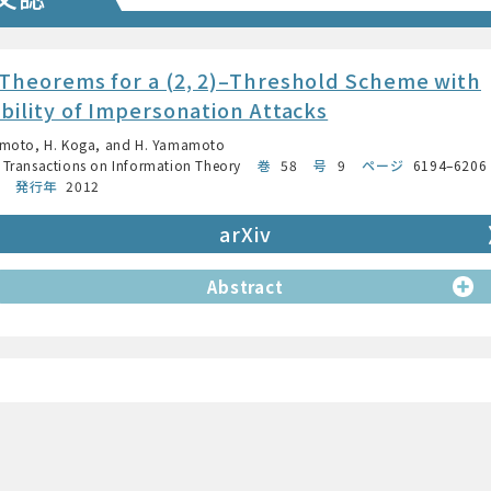
Theorems for a (2, 2)–Threshold Scheme with
bility of Impersonation Attacks
amoto, H. Koga, and H. Yamamoto
 Transactions on Information Theory
巻
58
号
9
ページ
6194–6206
発行年
2012
arXiv
Abstract