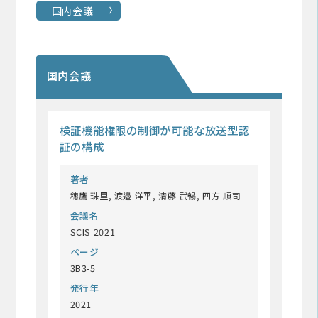
国内会議
国内会議
検証機能権限の制御が可能な放送型認
証の構成
著者
穗鷹 珠里, 渡邉 洋平, 清藤 武暢, 四方 順司
会議名
SCIS 2021
ページ
3B3-5
発行年
2021