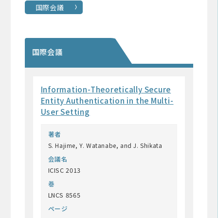
国際会議
国際会議
Information-Theoretically Secure
Entity Authentication in the Multi-
User Setting
著者
S. Hajime, Y. Watanabe, and J. Shikata
会議名
ICISC 2013
巻
LNCS 8565
ページ