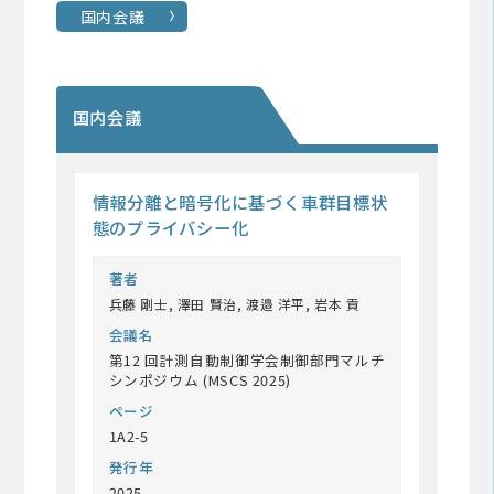
国内会議
国内会議
情報分離と暗号化に基づく車群目標状
態のプライバシー化
著者
兵藤 剛士, 澤田 賢治, 渡邉 洋平, 岩本 貢
会議名
第12 回計測自動制御学会制御部門マルチ
シンポジウム (MSCS 2025)
ページ
1A2-5
発行年
2025